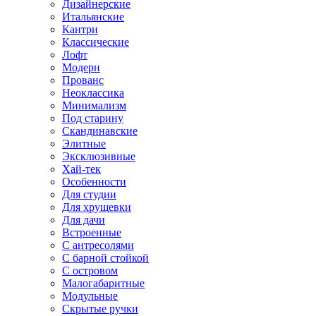
Дизайнерские
Итальянские
Кантри
Классические
Лофт
Модерн
Прованс
Неоклассика
Минимализм
Под старину
Скандинавские
Элитные
Эксклюзивные
Хай-тек
Особенности
Для студии
Для хрущевки
Для дачи
Встроенные
С антресолями
С барной стойкой
С островом
Малогабаритные
Модульные
Скрытые ручки