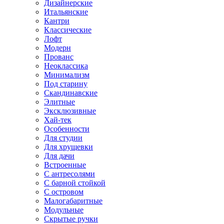
Дизайнерские
Итальянские
Кантри
Классические
Лофт
Модерн
Прованс
Неоклассика
Минимализм
Под старину
Скандинавские
Элитные
Эксклюзивные
Хай-тек
Особенности
Для студии
Для хрущевки
Для дачи
Встроенные
С антресолями
С барной стойкой
С островом
Малогабаритные
Модульные
Скрытые ручки