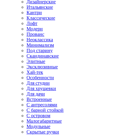
Дизайнерские
Итальянские
Кантри
Классические
Лофт
Модерн
Прованс
Неоклассика
Минимализм
Под старину
Скандинавские
Элитные
Эксклюзивные
Хай-тек
Особенности
Для студии
Для хрущевки
Для дачи
Встроенные
С антресолями
С барной стойкой
С островом
Малогабаритные
Модульные
Скрытые ручки