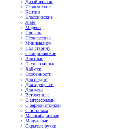
Дизайнерские
Итальянские
Кантри
Классические
Лофт
Модерн
Прованс
Неоклассика
Минимализм
Под старину
Скандинавские
Элитные
Эксклюзивные
Хай-тек
Особенности
Для студии
Для хрущевки
Для дачи
Встроенные
С антресолями
С барной стойкой
С островом
Малогабаритные
Модульные
Скрытые ручки