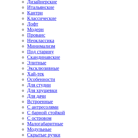
Дизайнерские
Итальянские
Кантри
Классические
Лофт
Модерн
Прованс
Неоклассика
Минимализм
Под старину
Скандинавские
Элитные
Эксклюзивные
Хай-тек
Особенности
Для студии
Для хрущевки
Для дачи
Встроенные
С антресолями
С барной стойкой
С островом
Малогабаритные
Модульные
Скрытые ручки