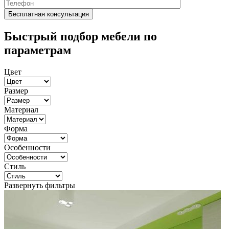
Быстрый подбор мебели по
параметрам
Цвет
Размер
Материал
Форма
Особенности
Стиль
Развернуть фильтры