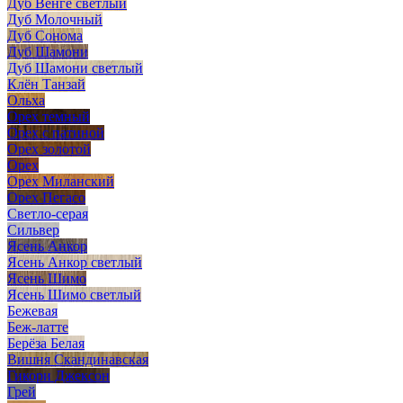
Дуб Венге светлый
Дуб Молочный
Дуб Сонома
Дуб Шамони
Дуб Шамони светлый
Клён Танзай
Ольха
Орех темный
Орех с патиной
Орех золотой
Орех
Орех Миланский
Орех Пегасо
Светло-серая
Сильвер
Ясень Анкор
Ясень Анкор светлый
Ясень Шимо
Ясень Шимо светлый
Бежевая
Беж-латте
Берёза Белая
Вишня Скандинавская
Гикори Джексон
Грей