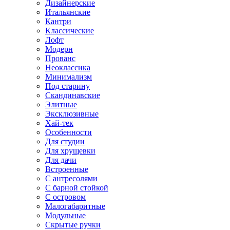
Дизайнерские
Итальянские
Кантри
Классические
Лофт
Модерн
Прованс
Неоклассика
Минимализм
Под старину
Скандинавские
Элитные
Эксклюзивные
Хай-тек
Особенности
Для студии
Для хрущевки
Для дачи
Встроенные
С антресолями
С барной стойкой
С островом
Малогабаритные
Модульные
Скрытые ручки