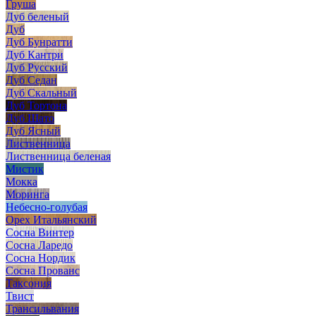
Груша
Дуб беленый
Дуб
Дуб Бунратти
Дуб Кантри
Дуб Русский
Дуб Седан
Дуб Скальный
Дуб Тортона
Дуб Шато
Дуб Ясный
Лиственница
Лиственница беленая
Мистик
Мокка
Моринга
Небесно-голубая
Орех Итальянский
Сосна Винтер
Сосна Ларедо
Сосна Нордик
Сосна Прованс
Таксония
Твист
Трансильвания