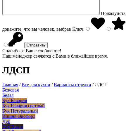
Пожалуйста,
докажите, что вы человек, выбрав
Ключ
.
Спасибо за Ваше сообщение!
Наш менеджер свяжется с Вами в ближайшее время.
ЛДСП
Главная
/
Все для кухни
/
Варианты отделки
/
ЛДСП
Бежевая
Белая
Бук Бавария
Бук Бавария светлый
Бук Натуральный
Вишня Оксфорд
Дуб
Дуб Венге