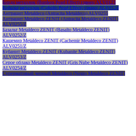
Бордо металлик (Burdeos Pearl Effect) глянец ALV0123
Кобальт металлик (Cobalto Pearl Effect) глянец ALV0124
Антрацит Metaldeco (Antracita Metaldeco) ALV0255
Антрацит Metaldeco ZENIT (Antracita Metaldeco ZENIT)
ALV0255/Z
Базальт Metaldeco ZENIT (Basalto Metaldeco ZENIT)
ALV0252/Z
Кашемир Metaldeco ZENIT (Cachemir Metaldeco ZENIT)
ALV0251/Z
Кубанит Metaldeco ZENIT (Kubanite Metaldeco ZENIT)
ALV0253/Z
Серое облако Metaldeco ZENIT (Gris Nube Metaldeco ZENIT)
ALV0254/Z
Суперматовый черный Metaldeco (Negro Metaldeco ZENIT)