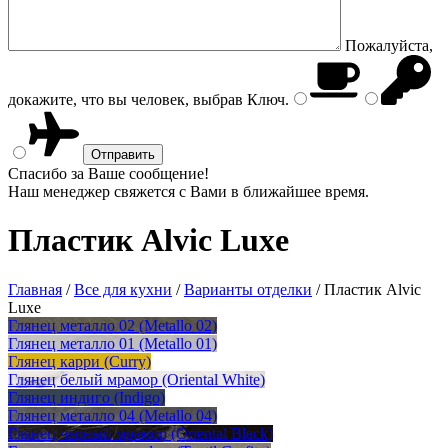
Пожалуйста,
докажите, что вы человек, выбрав
Ключ
.
Спасибо за Ваше сообщение!
Наш менеджер свяжется с Вами в ближайшее время.
Пластик Alvic Luxe
Главная
/
Все для кухни
/
Варианты отделки
/
Пластик Alvic
Luxe
Глянец металло 02 (Metallo 02)
Глянец металло 01 (Metallo 01)
Глянец карри (Curry)
Глянец белый мрамор (Oriental White)
Глянец индиго (Indigo)
Глянец металло 04 (Metallo 04)
Глянец черный мрамор (Oriental Black)