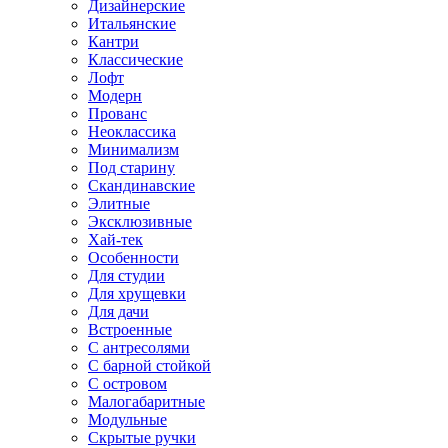
Дизайнерские
Итальянские
Кантри
Классические
Лофт
Модерн
Прованс
Неоклассика
Минимализм
Под старину
Скандинавские
Элитные
Эксклюзивные
Хай-тек
Особенности
Для студии
Для хрущевки
Для дачи
Встроенные
С антресолями
С барной стойкой
С островом
Малогабаритные
Модульные
Скрытые ручки