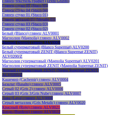
Глянец текстиль графит (Textil Grafito)
Глянец стуко 05 (Stuco 05)
Глянец стуко 04 (Stuco 04)
Глянец стуко 01 (Stuco 01)
Глянец металло 03 (Metallo 03)
Глянец стуко 03 (Stuco 03)
Глянец стуко 02 (Stuco 02)
Белый (Blanco) глянец ALV0001
Магнолия (Magnolia) глянец ALV0002
Черный (Negro) глянец ALV0003
Белый суперматовый (Blanco Supermat) ALV0200
Белый суперматовый ZENIT (Blanco Supermat ZENIT)
ALV0200/Z
Магнолия суперматовый (Magnolia Supermat) ALV0201
Магнолия суперматовый ZENIT (Magnolia Supermat ZENIT)
Черный суперматовый ZENIT (Negro Supermat ZENIT)
ALV0205/Z
Кашемир (Cachemir) глянец ALV0004
Базальт (Basalto) глянец ALV0005
Серый 02 (Gris 2) глянец ALV0006
Серый 03 (Gris 3/Gris Nube) глянец ALV0007
Лава (Lava) глянец ALV0008
Серый металлик (Gris Metalic) глянец ALV0020
Красный (Rojo) глянец ALV0021
Бордо (Burdeos) глянец ALV0022