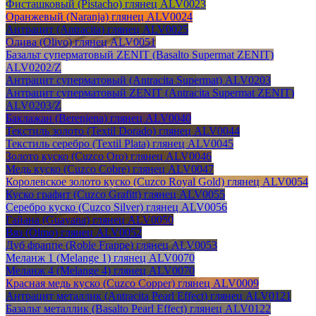
Фисташковый (Pistacho) глянец ALV0023
Оранжевый (Naranja) глянец ALV0024
Антрацит (Antracita) глянец ALV0025
Олива (Olivo) глянец ALV0051
Базальт суперматовый ZENIT (Basalto Supermat ZENIT)
ALV0202/Z
Антрацит суперматовый (Antracita Supermat) ALV0203
Антрацит суперматовый ZENIT (Antracita Supermat ZENIT)
ALV0203/Z
Баклажан (Berenjena) глянец ALV0040
Текстиль золото (Textil Dorado) глянец ALV0044
Текстиль серебро (Textil Plata) глянец ALV0045
Золото куско (Cuzco Oro) глянец ALV0046
Медь куско (Cuzco Cobre) глянец ALV0047
Королевское золото куско (Cuzco Royal Gold) глянец ALV0054
Куско графит (Cuzco Grafitt) глянец ALV0055
Серебро куско (Cuzco Silver) глянец ALV0056
Гайана (Guayana) глянец ALV0050
Вяз (Olmo) глянец ALV0052
Дуб фраппе (Roble Frappe) глянец ALV0053
Меланж 1 (Melange 1) глянец ALV0070
Меланж 4 (Melange 4) глянец ALV0070
Красная медь куско (Cuzco Copper) глянец ALV0009
Антрацит металлик (Antracita Pearl Effect) глянец ALV0121
Базальт металлик (Basalto Pearl Effect) глянец ALV0122