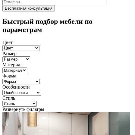
Быстрый подбор мебели по
параметрам
Цвет
Размер
Материал
Форма
Особенности
Стиль
Развернуть фильтры