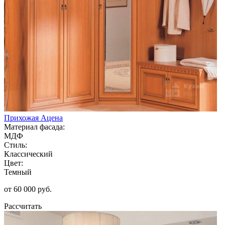
Прихожая Ацена
Материал фасада:
МДФ
Стиль:
Классический
Цвет:
Темный
от 60 000 руб.
Рассчитать