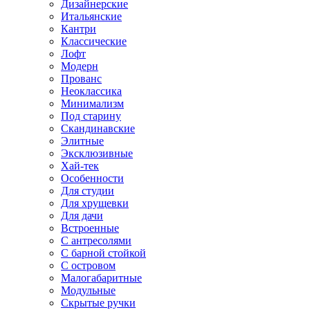
Дизайнерские
Итальянские
Кантри
Классические
Лофт
Модерн
Прованс
Неоклассика
Минимализм
Под старину
Скандинавские
Элитные
Эксклюзивные
Хай-тек
Особенности
Для студии
Для хрущевки
Для дачи
Встроенные
С антресолями
С барной стойкой
С островом
Малогабаритные
Модульные
Скрытые ручки