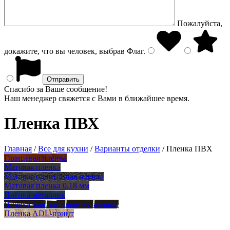
Пожалуйста,
докажите, что вы человек, выбрав
Флаг
.
Спасибо за Ваше сообщение!
Наш менеджер свяжется с Вами в ближайшее время.
Пленка ПВХ
Главная
/
Все для кухни
/
Варианты отделки
/
Пленка ПВХ
Глянцевая пленка
Матовая пленка
Матовая однотонная пленка
Матовая пленка 0,18 мм
Плёнка металлик
Пленка фантазийные металлики
Пленка ADL-принт