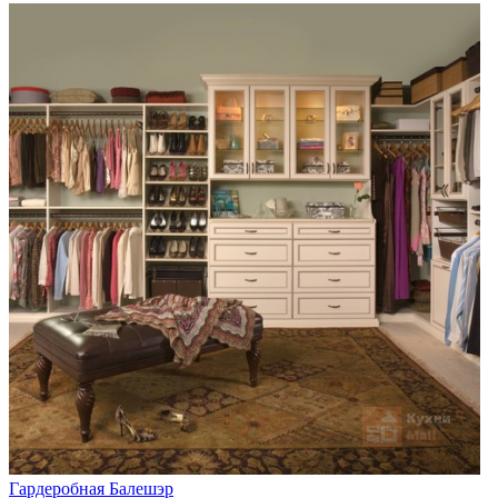
Гардеробная Балешэр