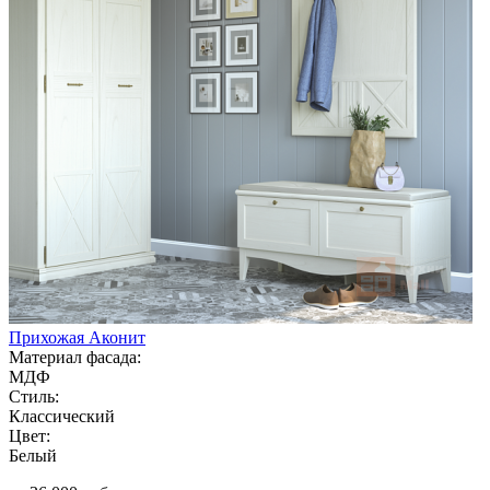
Прихожая Аконит
Материал фасада:
МДФ
Стиль:
Классический
Цвет:
Белый