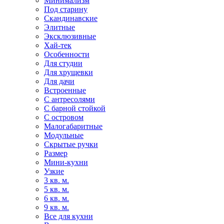
Минимализм
Под старину
Скандинавские
Элитные
Эксклюзивные
Хай-тек
Особенности
Для студии
Для хрущевки
Для дачи
Встроенные
С антресолями
С барной стойкой
С островом
Малогабаритные
Модульные
Скрытые ручки
Размер
Мини-кухни
Узкие
3 кв. м.
5 кв. м.
6 кв. м.
9 кв. м.
Все для кухни