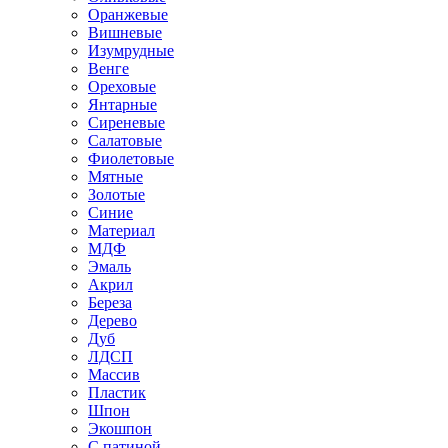
Оранжевые
Вишневые
Изумрудные
Венге
Ореховые
Янтарные
Сиреневые
Салатовые
Фиолетовые
Мятные
Золотые
Синие
Материал
МДФ
Эмаль
Акрил
Береза
Дерево
Дуб
ЛДСП
Массив
Пластик
Шпон
Экошпон
С патиной