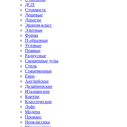
ДСП
Стоимость
Дешевые
Дорогие
Эконом-класс
Элитные
Форма
П-образные
Угловые
Прямые
Радиусные
Скошенные углы
Стиль
Современные
Евро
Английские
Дизайнерские
Итальянские
Кантри
Классические
Лофт
Модерн
Прованс
Неоклассика