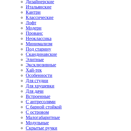
Дизайнерские
Итальянские
Кантри
Классические
Лофт
Модерн
Прованс
Неоклассика
Минимализм
Под старину
Скандинавские
Элитные
Эксклюзивные
Хай-тек
Особенности
Для студии
Для хрущевки
Для дачи
Встроенные
С антресолями
С барной стойкой
С островом
Малогабаритные
Модульные
Скрытые ручки