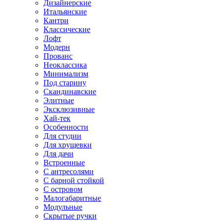
Дизайнерские
Итальянские
Кантри
Классические
Лофт
Модерн
Прованс
Неоклассика
Минимализм
Под старину
Скандинавские
Элитные
Эксклюзивные
Хай-тек
Особенности
Для студии
Для хрущевки
Для дачи
Встроенные
С антресолями
С барной стойкой
С островом
Малогабаритные
Модульные
Скрытые ручки