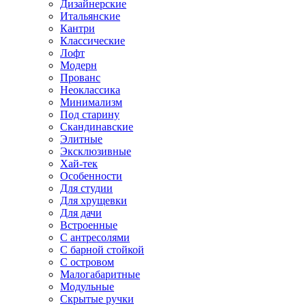
Дизайнерские
Итальянские
Кантри
Классические
Лофт
Модерн
Прованс
Неоклассика
Минимализм
Под старину
Скандинавские
Элитные
Эксклюзивные
Хай-тек
Особенности
Для студии
Для хрущевки
Для дачи
Встроенные
С антресолями
С барной стойкой
С островом
Малогабаритные
Модульные
Скрытые ручки