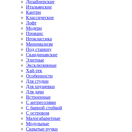
Дизайнерские
Итальянские
Кантри
Классические
Лофт
Модерн
Прованс
Неоклассика
Минимализм
Под старину
Скандинавские
Элитные
Эксклюзивные
Хай-тек
Особенности
Для студии
Для хрущевки
Для дачи
Встроенные
С антресолями
С барной стойкой
С островом
Малогабаритные
Модульные
Скрытые ручки