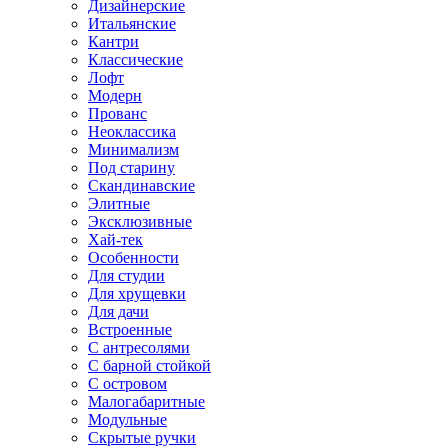
Дизайнерские
Итальянские
Кантри
Классические
Лофт
Модерн
Прованс
Неоклассика
Минимализм
Под старину
Скандинавские
Элитные
Эксклюзивные
Хай-тек
Особенности
Для студии
Для хрущевки
Для дачи
Встроенные
С антресолями
С барной стойкой
С островом
Малогабаритные
Модульные
Скрытые ручки