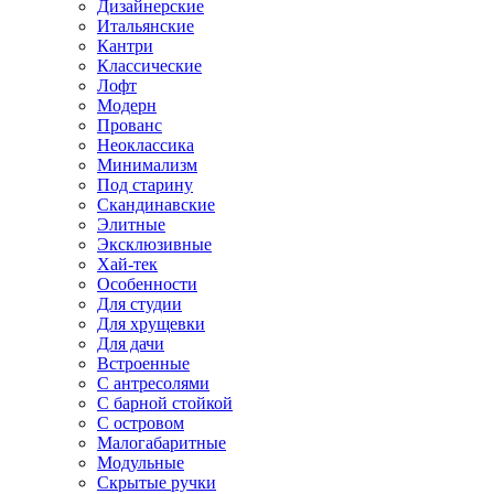
Дизайнерские
Итальянские
Кантри
Классические
Лофт
Модерн
Прованс
Неоклассика
Минимализм
Под старину
Скандинавские
Элитные
Эксклюзивные
Хай-тек
Особенности
Для студии
Для хрущевки
Для дачи
Встроенные
С антресолями
С барной стойкой
С островом
Малогабаритные
Модульные
Скрытые ручки