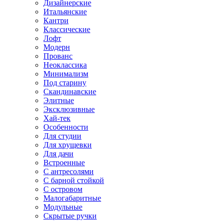
Дизайнерские
Итальянские
Кантри
Классические
Лофт
Модерн
Прованс
Неоклассика
Минимализм
Под старину
Скандинавские
Элитные
Эксклюзивные
Хай-тек
Особенности
Для студии
Для хрущевки
Для дачи
Встроенные
С антресолями
С барной стойкой
С островом
Малогабаритные
Модульные
Скрытые ручки