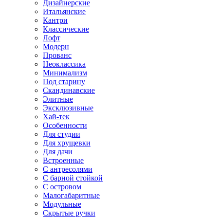
Дизайнерские
Итальянские
Кантри
Классические
Лофт
Модерн
Прованс
Неоклассика
Минимализм
Под старину
Скандинавские
Элитные
Эксклюзивные
Хай-тек
Особенности
Для студии
Для хрущевки
Для дачи
Встроенные
С антресолями
С барной стойкой
С островом
Малогабаритные
Модульные
Скрытые ручки