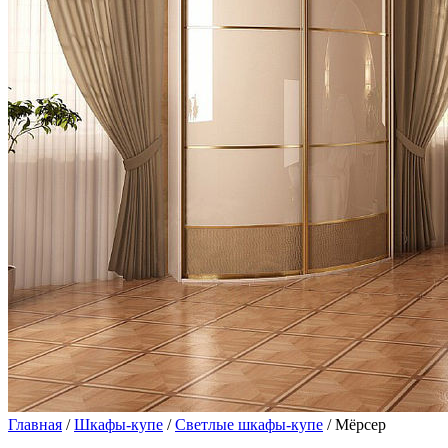
Главная
/
Шкафы-купе
/
Светлые шкафы-купе
/ Мёрсер