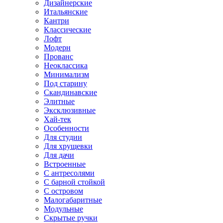
Дизайнерские
Итальянские
Кантри
Классические
Лофт
Модерн
Прованс
Неоклассика
Минимализм
Под старину
Скандинавские
Элитные
Эксклюзивные
Хай-тек
Особенности
Для студии
Для хрущевки
Для дачи
Встроенные
С антресолями
С барной стойкой
С островом
Малогабаритные
Модульные
Скрытые ручки