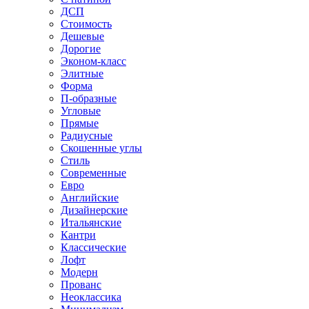
ДСП
Стоимость
Дешевые
Дорогие
Эконом-класс
Элитные
Форма
П-образные
Угловые
Прямые
Радиусные
Скошенные углы
Стиль
Современные
Евро
Английские
Дизайнерские
Итальянские
Кантри
Классические
Лофт
Модерн
Прованс
Неоклассика