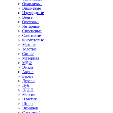
Оранжевые
Вишневые
Изумрудные
Венге
Ореховые
Янтарные
Сиреневые
Салатовые
Фиолетовые
Мятные
Золотые
Синие
Материал
МДФ
Эмаль
Акрил
Береза
Дерево
Дуб
ЛДСП
Массив
Пластик
Шпон
Экошпон
С патиной