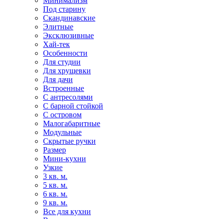
Минимализм
Под старину
Скандинавские
Элитные
Эксклюзивные
Хай-тек
Особенности
Для студии
Для хрущевки
Для дачи
Встроенные
С антресолями
С барной стойкой
С островом
Малогабаритные
Модульные
Скрытые ручки
Размер
Мини-кухни
Узкие
3 кв. м.
5 кв. м.
6 кв. м.
9 кв. м.
Все для кухни