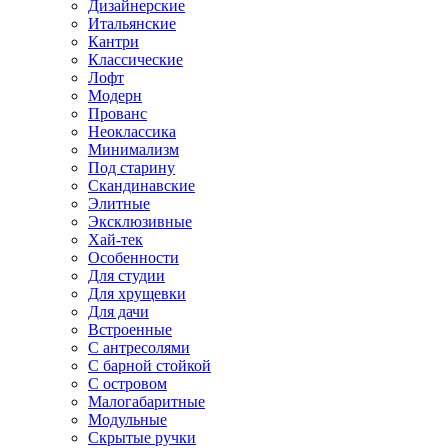
Дизайнерские
Итальянские
Кантри
Классические
Лофт
Модерн
Прованс
Неоклассика
Минимализм
Под старину
Скандинавские
Элитные
Эксклюзивные
Хай-тек
Особенности
Для студии
Для хрущевки
Для дачи
Встроенные
С антресолями
С барной стойкой
С островом
Малогабаритные
Модульные
Скрытые ручки