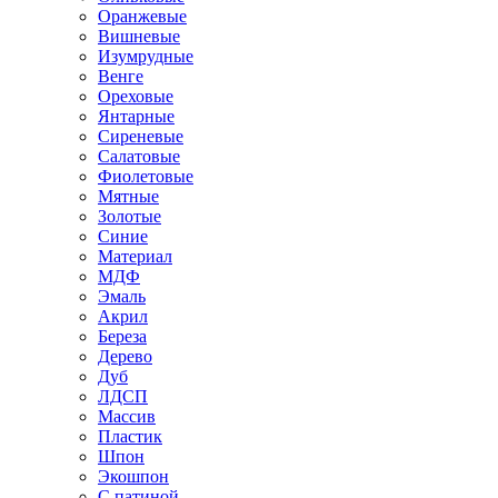
Оранжевые
Вишневые
Изумрудные
Венге
Ореховые
Янтарные
Сиреневые
Салатовые
Фиолетовые
Мятные
Золотые
Синие
Материал
МДФ
Эмаль
Акрил
Береза
Дерево
Дуб
ЛДСП
Массив
Пластик
Шпон
Экошпон
С патиной