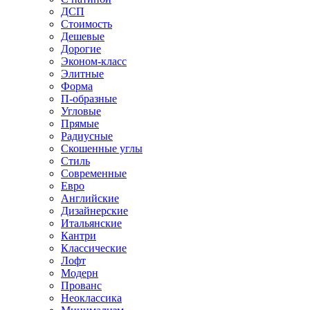
ДСП
Стоимость
Дешевые
Дорогие
Эконом-класс
Элитные
Форма
П-образные
Угловые
Прямые
Радиусные
Скошенные углы
Стиль
Современные
Евро
Английские
Дизайнерские
Итальянские
Кантри
Классические
Лофт
Модерн
Прованс
Неоклассика