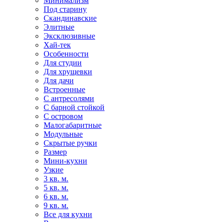
Минимализм
Под старину
Скандинавские
Элитные
Эксклюзивные
Хай-тек
Особенности
Для студии
Для хрущевки
Для дачи
Встроенные
С антресолями
С барной стойкой
С островом
Малогабаритные
Модульные
Скрытые ручки
Размер
Мини-кухни
Узкие
3 кв. м.
5 кв. м.
6 кв. м.
9 кв. м.
Все для кухни