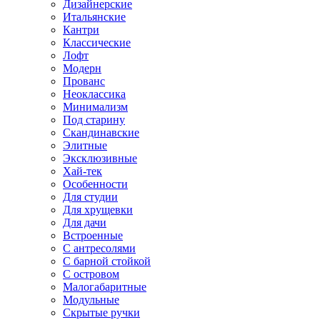
Дизайнерские
Итальянские
Кантри
Классические
Лофт
Модерн
Прованс
Неоклассика
Минимализм
Под старину
Скандинавские
Элитные
Эксклюзивные
Хай-тек
Особенности
Для студии
Для хрущевки
Для дачи
Встроенные
С антресолями
С барной стойкой
С островом
Малогабаритные
Модульные
Скрытые ручки