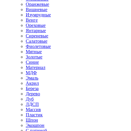
Оранжевые
Вишневые
Изумрудные
Венге
Ореховые
Янтарные
Сиреневые
Салатовые
Фиолетовые
Мятные
Золотые
Синие
Материал
МДФ
Эмаль
Акрил
Береза
Дерево
Дуб
ЛДСП
Массив
Пластик
Шпон
Экошпон
С патиной