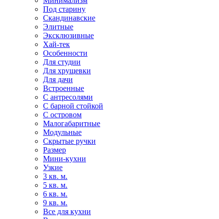
Минимализм
Под старину
Скандинавские
Элитные
Эксклюзивные
Хай-тек
Особенности
Для студии
Для хрущевки
Для дачи
Встроенные
С антресолями
С барной стойкой
С островом
Малогабаритные
Модульные
Скрытые ручки
Размер
Мини-кухни
Узкие
3 кв. м.
5 кв. м.
6 кв. м.
9 кв. м.
Все для кухни