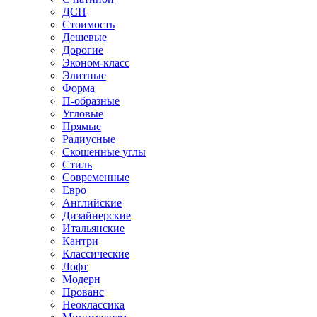
ДСП
Стоимость
Дешевые
Дорогие
Эконом-класс
Элитные
Форма
П-образные
Угловые
Прямые
Радиусные
Скошенные углы
Стиль
Современные
Евро
Английские
Дизайнерские
Итальянские
Кантри
Классические
Лофт
Модерн
Прованс
Неоклассика