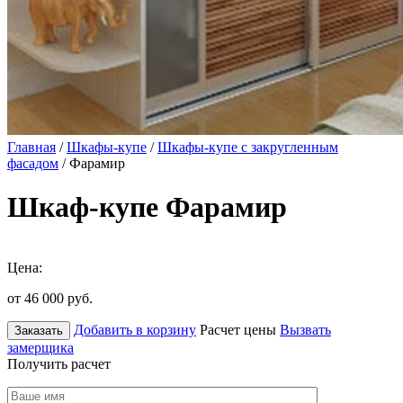
Главная
/
Шкафы-купе
/
Шкафы-купе с закругленным
фасадом
/ Фарамир
Шкаф-купе Фарамир
Цена:
от 46 000
руб.
Добавить в корзину
Расчет цены
Вызвать
Заказать
замерщика
Получить расчет