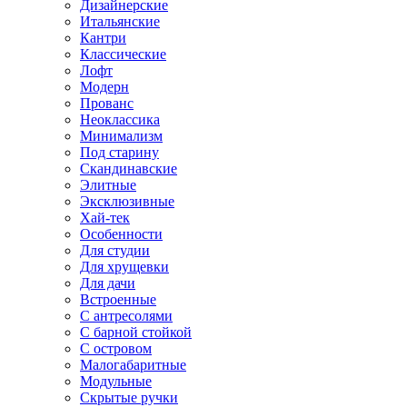
Дизайнерские
Итальянские
Кантри
Классические
Лофт
Модерн
Прованс
Неоклассика
Минимализм
Под старину
Скандинавские
Элитные
Эксклюзивные
Хай-тек
Особенности
Для студии
Для хрущевки
Для дачи
Встроенные
С антресолями
С барной стойкой
С островом
Малогабаритные
Модульные
Скрытые ручки