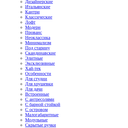
Дизайнерские
Итальянские
Кантри
Классические
Лофт
Модерн
Прованс
Неоклассика
Минимализм
Под старину
Скандинавские
Элитные
Эксклюзивные
Хай-тек
Особенности
Для студии
Для хрущевки
Для дачи
Встроенные
С антресолями
С барной стойкой
С островом
Малогабаритные
Модульные
Скрытые ручки