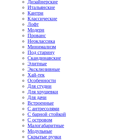
Дизайнерские
Итальянские
Кантри
Классические
Лофт
Модерн
Прованс
Неоклассика
Минимализм
Под старину
Скандинавские
Элитные
Эксклюзивные
Хай-тек
Особенности
Для студии
Для хрущевки
Для дачи
Встроенные
С антресолями
С барной стойкой
С островом
Малогабаритные
Модульные
Скрытые ручки