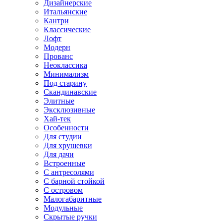
Дизайнерские
Итальянские
Кантри
Классические
Лофт
Модерн
Прованс
Неоклассика
Минимализм
Под старину
Скандинавские
Элитные
Эксклюзивные
Хай-тек
Особенности
Для студии
Для хрущевки
Для дачи
Встроенные
С антресолями
С барной стойкой
С островом
Малогабаритные
Модульные
Скрытые ручки