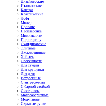
Дизайнерские
Итальянские
Кантри
Классические
Лофт
Модерн
Прованс
Неоклассика
Минимализм
Под старину
Скандинавские
Элитные
Эксклюзивные
Хай-тек
Особенности
Для студии
Для хрущевки
Для дачи
Встроенные
С антресолями
С барной стойкой
С островом
Малогабаритные
Модульные
Скрытые ручки