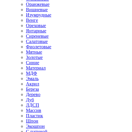
Оранжевые
Вишневые
Изумрудные
Венге
Ореховые
Янтарные
Сиреневые
Салатовые
Фиолетовые
Мятные
Золотые
Синие
Материал
МДФ
Эмаль
Акрил
Береза
Дерево
Дуб
ЛДСП
Массив
Пластик
Шпон
Экошпон
С патиной