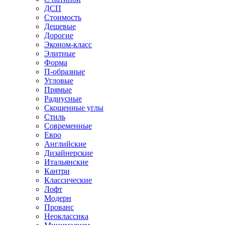
ДСП
Стоимость
Дешевые
Дорогие
Эконом-класс
Элитные
Форма
П-образные
Угловые
Прямые
Радиусные
Скошенные углы
Стиль
Современные
Евро
Английские
Дизайнерские
Итальянские
Кантри
Классические
Лофт
Модерн
Прованс
Неоклассика