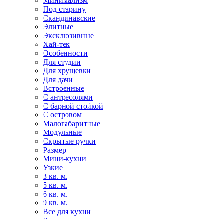
Минимализм
Под старину
Скандинавские
Элитные
Эксклюзивные
Хай-тек
Особенности
Для студии
Для хрущевки
Для дачи
Встроенные
С антресолями
С барной стойкой
С островом
Малогабаритные
Модульные
Скрытые ручки
Размер
Мини-кухни
Узкие
3 кв. м.
5 кв. м.
6 кв. м.
9 кв. м.
Все для кухни