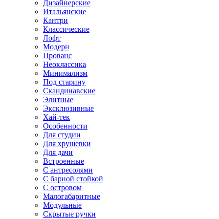
Дизайнерские
Итальянские
Кантри
Классические
Лофт
Модерн
Прованс
Неоклассика
Минимализм
Под старину
Скандинавские
Элитные
Эксклюзивные
Хай-тек
Особенности
Для студии
Для хрущевки
Для дачи
Встроенные
С антресолями
С барной стойкой
С островом
Малогабаритные
Модульные
Скрытые ручки