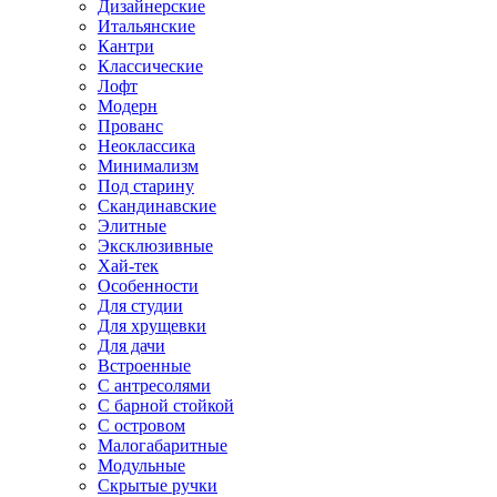
Дизайнерские
Итальянские
Кантри
Классические
Лофт
Модерн
Прованс
Неоклассика
Минимализм
Под старину
Скандинавские
Элитные
Эксклюзивные
Хай-тек
Особенности
Для студии
Для хрущевки
Для дачи
Встроенные
С антресолями
С барной стойкой
С островом
Малогабаритные
Модульные
Скрытые ручки