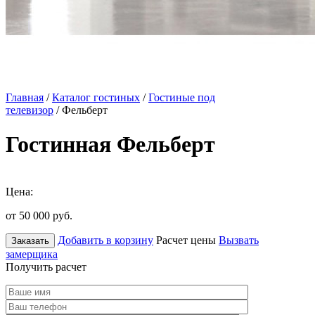
Главная
/
Каталог гостиных
/
Гостиные под
телевизор
/ Фельберт
Гостинная Фельберт
Цена:
от 50 000
руб.
Добавить в корзину
Расчет цены
Вызвать
Заказать
замерщика
Получить расчет