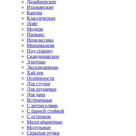
Дизайнерские
Итальянские
Кантри
Классические
Лофт
Модерн
Прованс
Неоклассика
Минимализм
Под старину
Скандинавские
Элитные
Эксклюзивные
Хай-тек
Особенности
Для студии
Для хрущевки
Для дачи
Встроенные
С антресолями
С барной стойкой
С островом
Малогабаритные
Модульные
Скрытые ручки