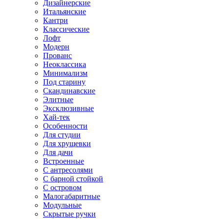
Дизайнерские
Итальянские
Кантри
Классические
Лофт
Модерн
Прованс
Неоклассика
Минимализм
Под старину
Скандинавские
Элитные
Эксклюзивные
Хай-тек
Особенности
Для студии
Для хрущевки
Для дачи
Встроенные
С антресолями
С барной стойкой
С островом
Малогабаритные
Модульные
Скрытые ручки