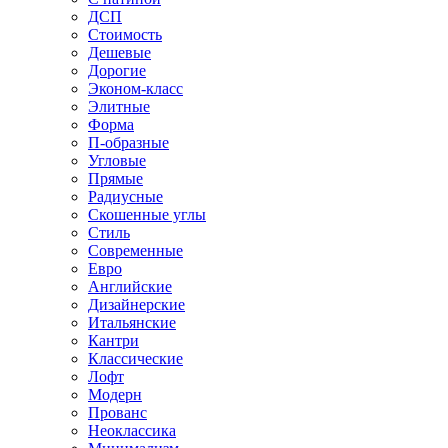
ДСП
Стоимость
Дешевые
Дорогие
Эконом-класс
Элитные
Форма
П-образные
Угловые
Прямые
Радиусные
Скошенные углы
Стиль
Современные
Евро
Английские
Дизайнерские
Итальянские
Кантри
Классические
Лофт
Модерн
Прованс
Неоклассика