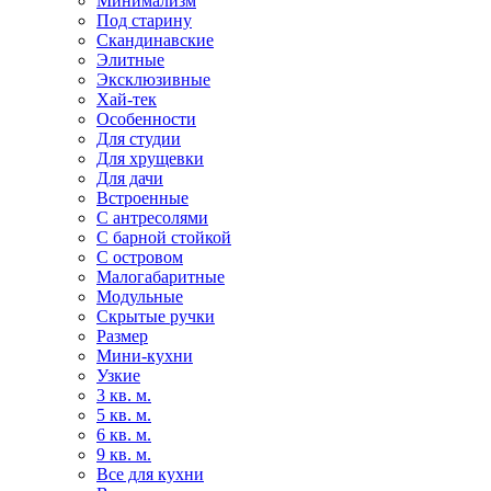
Минимализм
Под старину
Скандинавские
Элитные
Эксклюзивные
Хай-тек
Особенности
Для студии
Для хрущевки
Для дачи
Встроенные
С антресолями
С барной стойкой
С островом
Малогабаритные
Модульные
Скрытые ручки
Размер
Мини-кухни
Узкие
3 кв. м.
5 кв. м.
6 кв. м.
9 кв. м.
Все для кухни