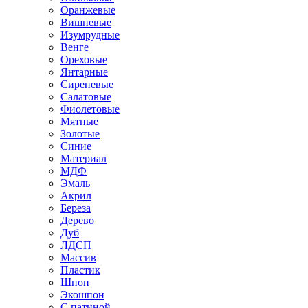
Оранжевые
Вишневые
Изумрудные
Венге
Ореховые
Янтарные
Сиреневые
Салатовые
Фиолетовые
Мятные
Золотые
Синие
Материал
МДФ
Эмаль
Акрил
Береза
Дерево
Дуб
ЛДСП
Массив
Пластик
Шпон
Экошпон
С патиной