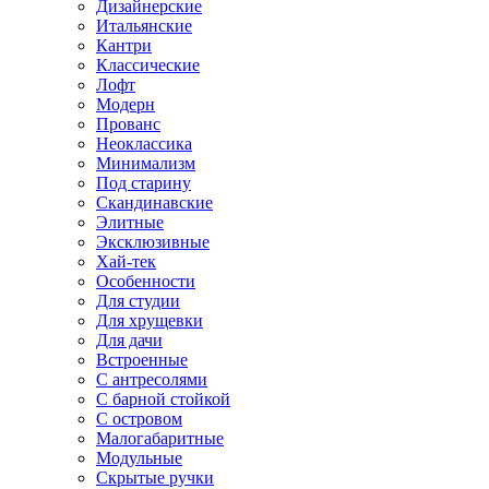
Дизайнерские
Итальянские
Кантри
Классические
Лофт
Модерн
Прованс
Неоклассика
Минимализм
Под старину
Скандинавские
Элитные
Эксклюзивные
Хай-тек
Особенности
Для студии
Для хрущевки
Для дачи
Встроенные
С антресолями
С барной стойкой
С островом
Малогабаритные
Модульные
Скрытые ручки