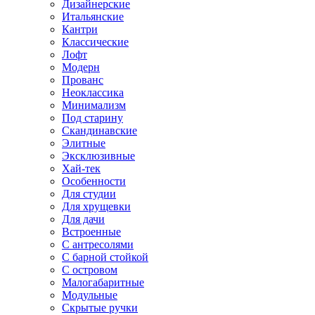
Дизайнерские
Итальянские
Кантри
Классические
Лофт
Модерн
Прованс
Неоклассика
Минимализм
Под старину
Скандинавские
Элитные
Эксклюзивные
Хай-тек
Особенности
Для студии
Для хрущевки
Для дачи
Встроенные
С антресолями
С барной стойкой
С островом
Малогабаритные
Модульные
Скрытые ручки