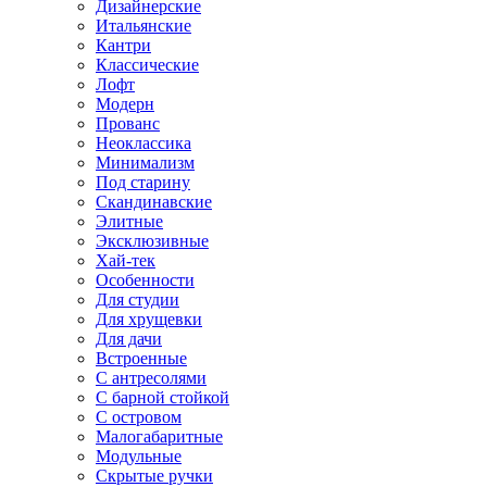
Дизайнерские
Итальянские
Кантри
Классические
Лофт
Модерн
Прованс
Неоклассика
Минимализм
Под старину
Скандинавские
Элитные
Эксклюзивные
Хай-тек
Особенности
Для студии
Для хрущевки
Для дачи
Встроенные
С антресолями
С барной стойкой
С островом
Малогабаритные
Модульные
Скрытые ручки