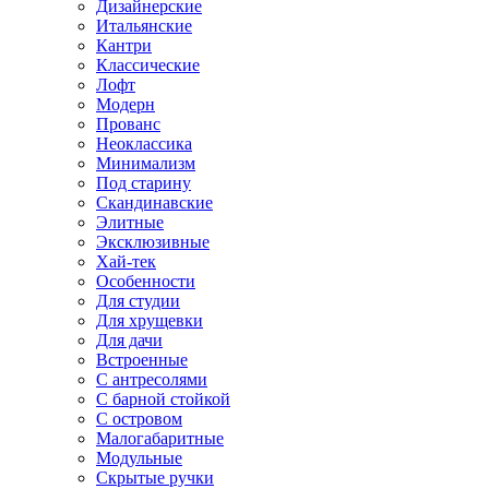
Дизайнерские
Итальянские
Кантри
Классические
Лофт
Модерн
Прованс
Неоклассика
Минимализм
Под старину
Скандинавские
Элитные
Эксклюзивные
Хай-тек
Особенности
Для студии
Для хрущевки
Для дачи
Встроенные
С антресолями
С барной стойкой
С островом
Малогабаритные
Модульные
Скрытые ручки