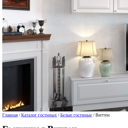
Главная
/
Каталог гостиных
/
Белые гостиные
/ Виттен