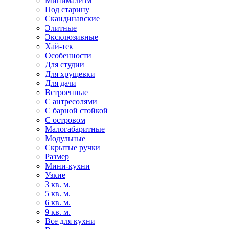
Минимализм
Под старину
Скандинавские
Элитные
Эксклюзивные
Хай-тек
Особенности
Для студии
Для хрущевки
Для дачи
Встроенные
С антресолями
С барной стойкой
С островом
Малогабаритные
Модульные
Скрытые ручки
Размер
Мини-кухни
Узкие
3 кв. м.
5 кв. м.
6 кв. м.
9 кв. м.
Все для кухни