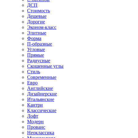
ДСП
Стоимость
Дешевые
Дорогие
Эконом-класс
Элитные
Форма
П-образные
Угловые
Прямые
Радиусные
Скошенные углы
Стиль
Современные
Евро
Английские
Дизайнерские
Итальянские
Кантри
Классические
Лофт
Модерн
Прованс
Неоклассика