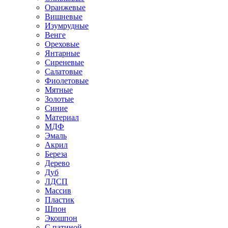
Оранжевые
Вишневые
Изумрудные
Венге
Ореховые
Янтарные
Сиреневые
Салатовые
Фиолетовые
Мятные
Золотые
Синие
Материал
МДФ
Эмаль
Акрил
Береза
Дерево
Дуб
ЛДСП
Массив
Пластик
Шпон
Экошпон
С патиной