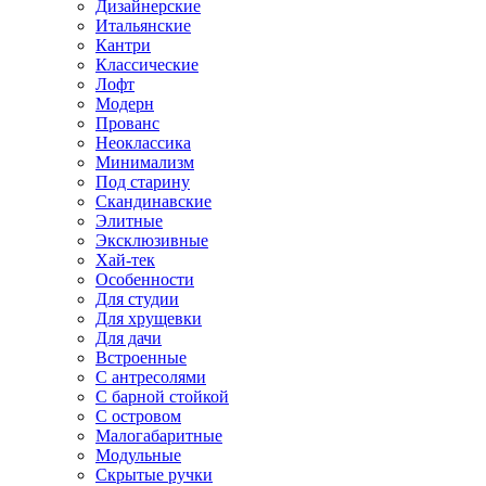
Дизайнерские
Итальянские
Кантри
Классические
Лофт
Модерн
Прованс
Неоклассика
Минимализм
Под старину
Скандинавские
Элитные
Эксклюзивные
Хай-тек
Особенности
Для студии
Для хрущевки
Для дачи
Встроенные
С антресолями
С барной стойкой
С островом
Малогабаритные
Модульные
Скрытые ручки