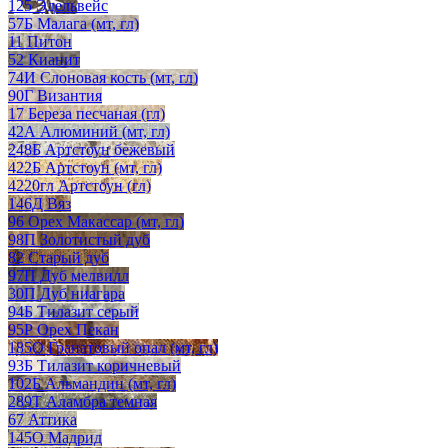
125 Эдельвейс
57Б Малага (мт, гл)
11 Питон
52 Кианит
74И Слоновая кость (мт, гл)
90Г Византия
17 Береза песчаная (гл)
42А Алюминий (мт, гл)
248Б Артстоун бежевый
422Б Артстоун (мт, гл)
4220гл Артстоун (гл)
146Д Вяз
96 Орех Макассар (мт, гл)
98П Золотистый дуб
82 Старый дуб
97П Дуб мелвилл
30П Дуб ниагара
94Б Тилазит серый
95Р Орех Пекан
185О Гранатовый опал (мт, гл)
93Б Тилазит коричневый
102Б Альмандин (мт, гл)
289Т Аламбра темная
67 Аттика
145О Мадрид