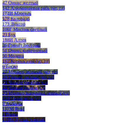
47 Оникс желтый
142 Алюминиевая рябь (мт, гл)
174И Марсель
178 Колорадо
173 Луксор
106Г Мистик светлый
23 Бук
188И Алтея
36 Гранит пестрый
51 Оникс коричневый
50 Модена
167 Корень вяза (мт, гл)
6 Бисер
27 Мрамор зеленый (мт, гл)
26 Гранит черный (мт, гл)
21 Черное серебро (гл)
22 Черная бронза (гл)
20 Мрамор марквина черный (гл)
129 Седая ночь (гл)
8 Асфальт
137М Рива
1 Венге
135М Дуглас темный