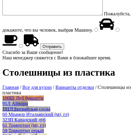
Пожалуйста,
докажите, что вы человек, выбрав
Машину
.
Спасибо за Ваше сообщение!
Наш менеджер свяжется с Вами в ближайшее время.
Столешницы из пластика
Главная
/
Все для кухни
/
Варианты отделки
/
Столешницы из
пластика
100Ш Дуб бунратти
91Л Айвори
101Д Бискайская сосна
60 Мрамор Итальянский (мт, гл)
323П Канадский дуб
61 Травертин (мт, гл)
59 Травертин серый