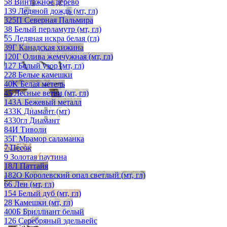
58 Винтажное дерево
139 Ледяной дождь (мт, гл)
325П Северная Пальмира
38 Белый перламутр (мт, гл)
55 Ледяная искра белая (гл)
39Г Канадская хижина
120Г Олива жемчужная (мт, гл)
127 Белый узор (мт, гл)
228 Белые камешки
40K Белая метель
45 Лесные ветви (мт, гл)
143А Бежевый металл
433К Диамант (мт)
4330гл Диамант
84И Тиволи
35Г Мрамор саламанка
7 Песок
9 Золотая паутина
18Л Паттайя
182О Королевский опал светлый (мт, гл)
66 Лен (мт, гл)
154 Белый дуб (мт, гл)
28 Камешки (мт, гл)
400Б Бриллиант белый
126 Серебряный эдельвейс