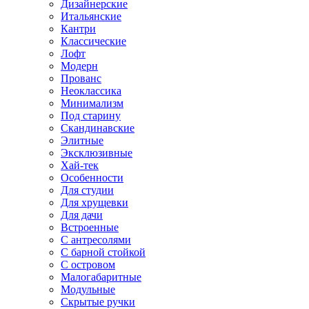
Дизайнерские
Итальянские
Кантри
Классические
Лофт
Модерн
Прованс
Неоклассика
Минимализм
Под старину
Скандинавские
Элитные
Эксклюзивные
Хай-тек
Особенности
Для студии
Для хрущевки
Для дачи
Встроенные
С антресолями
С барной стойкой
С островом
Малогабаритные
Модульные
Скрытые ручки