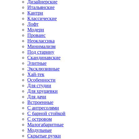
Дизайнерские
Итальянские
Кантри
Классические
Лофт
Модерн
Прованс
Неоклассика
Минимализм
Под старину
Скандинавские
Элитные
Эксклюзивные
Хай-тек
Особенности
Для студии
Для хрущевки
Для дачи
Встроенные
С антресолями
С барной стойкой
С островом
Малогабаритные
Модульные
Скрытые ручки