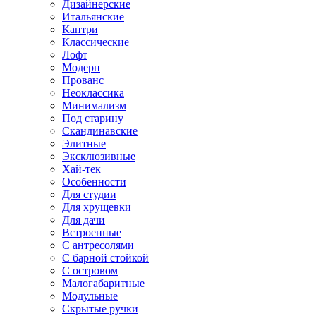
Дизайнерские
Итальянские
Кантри
Классические
Лофт
Модерн
Прованс
Неоклассика
Минимализм
Под старину
Скандинавские
Элитные
Эксклюзивные
Хай-тек
Особенности
Для студии
Для хрущевки
Для дачи
Встроенные
С антресолями
С барной стойкой
С островом
Малогабаритные
Модульные
Скрытые ручки