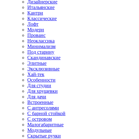
Дизайнерские
Итальянские
Кантри
Классические
Лофт
Модерн
Прованс
Неоклассика
Минимализм
Под старину
Скандинавские
Элитные
Эксклюзивные
Хай-тек
Особенности
Для студии
Для хрущевки
Для дачи
Встроенные
С антресолями
С барной стойкой
С островом
Малогабаритные
Модульные
Скрытые ручки