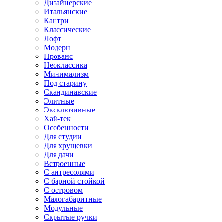
Дизайнерские
Итальянские
Кантри
Классические
Лофт
Модерн
Прованс
Неоклассика
Минимализм
Под старину
Скандинавские
Элитные
Эксклюзивные
Хай-тек
Особенности
Для студии
Для хрущевки
Для дачи
Встроенные
С антресолями
С барной стойкой
С островом
Малогабаритные
Модульные
Скрытые ручки